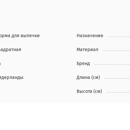
орма для выпечки
Назначение
вадратная
Материал
а
Бренд
идерланды
Длина (см)
Высота (см)