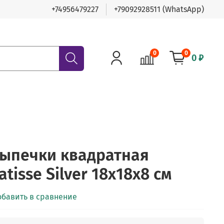
+74956479227
+79092928511 (WhatsApp)
0
0
0 ₽
ыпечки квадратная
tisse Silver 18х18х8 см
обавить в сравнение