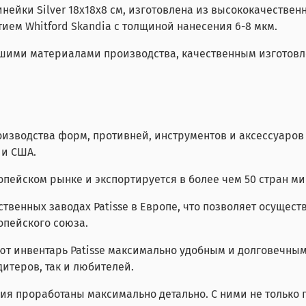
ейки Silver 18х18х8 см,
изготовлена из
высококачественн
ем Whitford Skandia с толщиной нанесения 6-8 мкм.
чайшими материалами производства, качественным изгото
оизводства форм, противней, инструментов и аксессуаро
 и США.
опейском рынке и экспортируется в более чем 50 стран ми
твенных заводах Patisse в Европе, что позволяет осущест
опейского союза.
т инвентарь Patisse максимально удобным и долговечным 
итеров, так и любителей.
ия проработаны максимально детально. С ними не только п