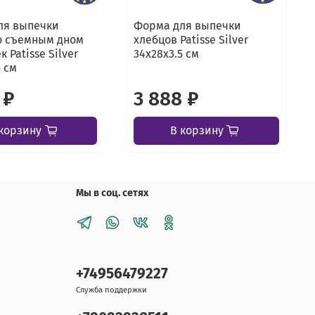
ля выпечки
Форма для выпечки
о съемным дном
хлебцов Patisse Silver
к Patisse Silver
34х28х3.5 см
5 см
 ₽
3 888 ₽
корзину
В корзину
Мы в соц. сетях
+74956479227
Служба поддержки