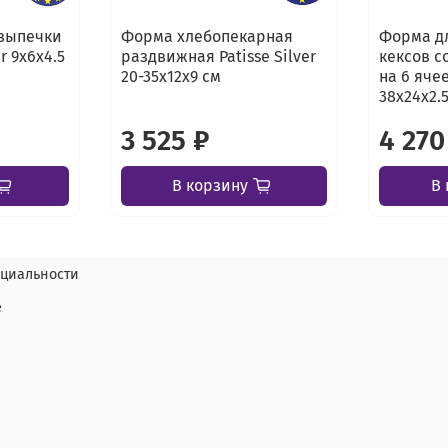
выпечки
Форма хлебопекарная
Форма д
r 9х6х4.5
раздвижная Patisse Silver
кексов с
20-35х12х9 см
на 6 ячее
38х24х2.
3 525 ₽
4 270
В корзину
В 
циальности
е