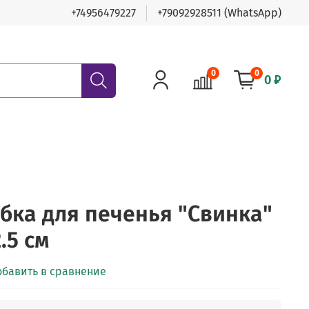
+74956479227
+79092928511 (WhatsApp)
0
0
0 ₽
ка для печенья "Свинка"
.5 см
обавить в сравнение