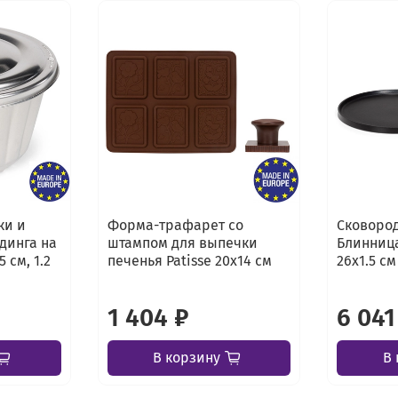
ки и
Форма-трафарет со
Сковород
динга на
штампом для выпечки
Блинница
5 см, 1.2
печенья Patisse 20х14 см
26х1.5 см
1 404 ₽
6 041
В корзину
В 