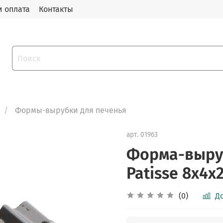
и оплата
Контакты
Формы-вырубки для печенья
арт.
01963
Форма-выруб
Patisse 8х4х2
(0)
Д