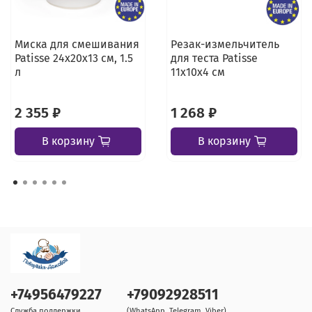
Миска для смешивания
Резак-измельчитель
Patisse 24х20х13 см, 1.5
для теста Patisse
л
11х10х4 см
2 355 ₽
1 268 ₽
В корзину
В корзину
+74956479227
+79092928511
Служба поддержки
(WhatsApp, Telegram, Viber)