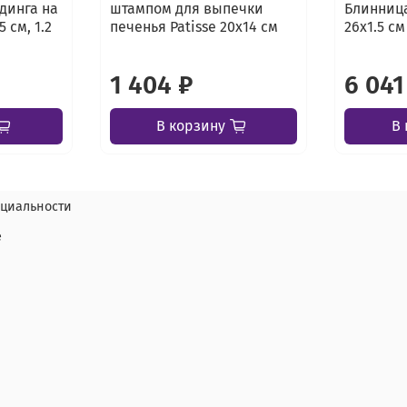
динга на
штампом для выпечки
Блинница
5 см, 1.2
печенья Patisse 20х14 см
26х1.5 см
1 404 ₽
6 041
В корзину
В 
циальности
е