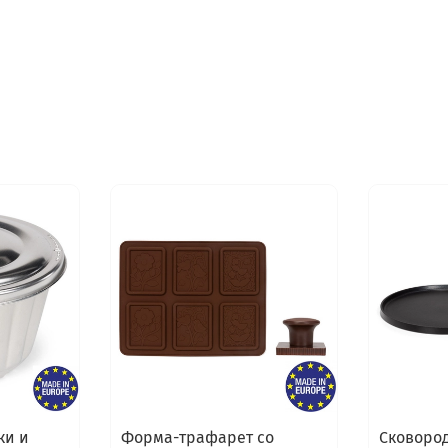
ки и
Форма-трафарет со
Сковород