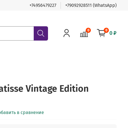
+74956479227
+79092928511 (WhatsApp)
0
0
0 ₽
tisse Vintage Edition
обавить в сравнение