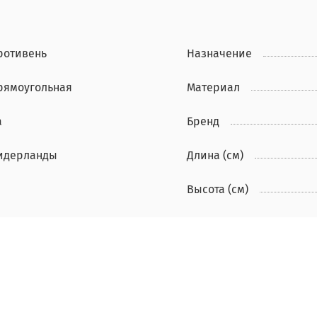
ротивень
Назначение
рямоугольная
Материал
а
Бренд
идерланды
Длина (см)
6
Высота (см)