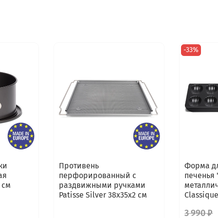
-33%
ки
Противень
Форма д
ая
перфорированный с
печенья 
5 см
раздвижными ручками
металлич
Patisse Silver 38х35х2 см
Classiqu
3 990 ₽