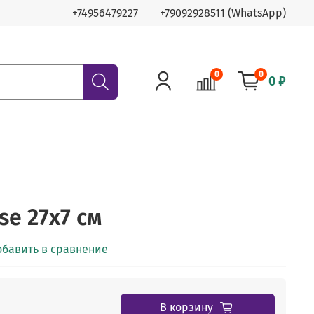
+74956479227
+79092928511 (WhatsApp)
0
0
0 ₽
se 27х7 см
обавить в сравнение
В корзину