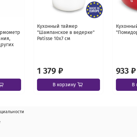
Кухонный таймер
Кухонны
ермометр
"Шампанское в ведерке"
"Помидор
ния,
Patisse 10х7 см
других
1 379 ₽
933 ₽
В корзину
В 
циальности
е