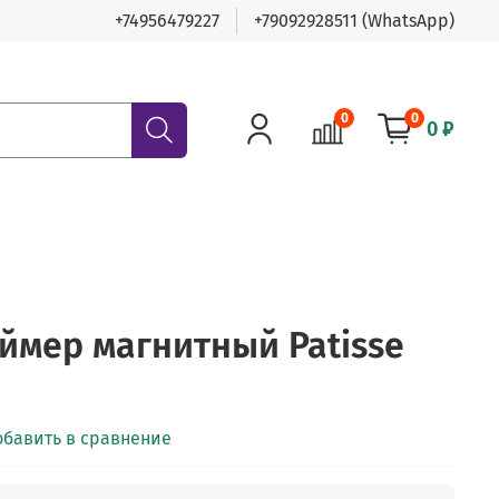
+74956479227
+79092928511 (WhatsApp)
0
0
0 ₽
ймер магнитный Patisse
обавить в сравнение