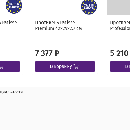
 Patisse
Противень Patisse
Противен
Premium 42х29х2.7 см
Professio
7 377 ₽
5 210
В корзину
В 
циальности
е