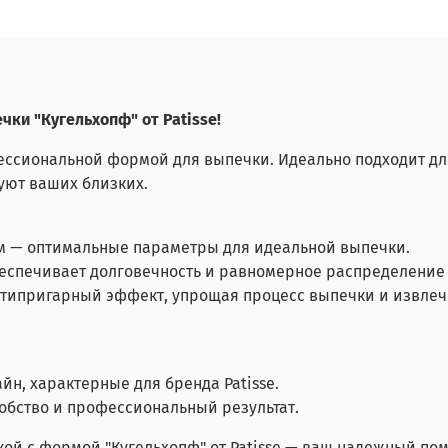
ки "Кугельхопф" от Patisse!
ессиональной формой для выпечки. Идеально подходит дл
дуют ваших близких.
9 см — оптимальные параметры для идеальной выпечки.
обеспечивает долговечность и равномерное распределение
 антипригарный эффект, упрощая процесс выпечки и извле
йн, характерные для бренда Patisse.
удобство и профессиональный результат.
кой с формой "Кугельхопф" от Patisse — ваш надежный по