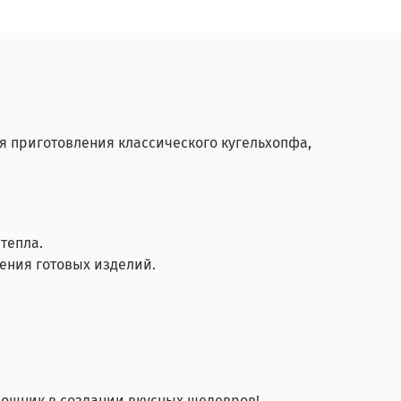
я приготовления классического кугельхопфа,
 тепла.
чения готовых изделий.
мощник в создании вкусных шедевров!