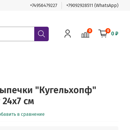
+74956479227
+79092928511 (WhatsApp)
0
0
0 ₽
ыпечки "Кугельхопф"
r 24х7 см
обавить в сравнение