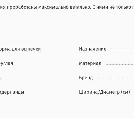
ия проработаны максимально детально. С ними не только п
орма для выпечки
Назначение
руглая
Материал
а
Бренд
идерланды
Ширина/Диаметр (см)