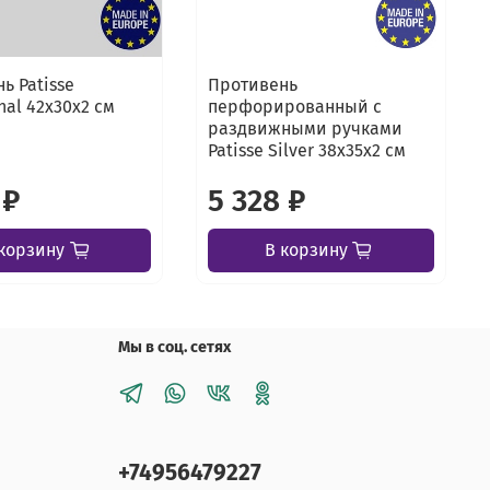
ь Patisse
Противень
nal 42х30х2 см
перфорированный с
раздвижными ручками
Patisse Silver 38х35х2 см
 ₽
5 328 ₽
корзину
В корзину
Мы в соц. сетях
+74956479227