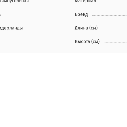
рямоугольная
Материал
а
Бренд
идерланды
Длина (см)
Высота (см)