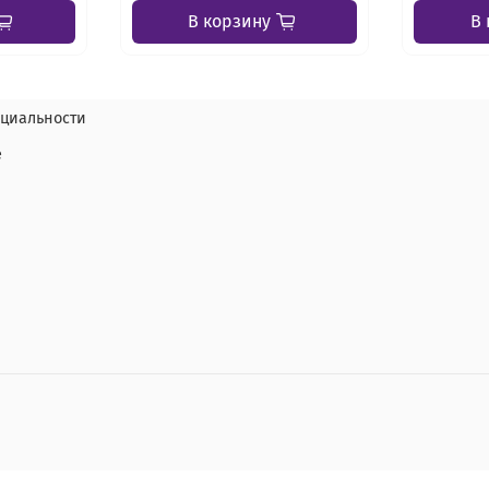
В корзину
В 
циальности
е