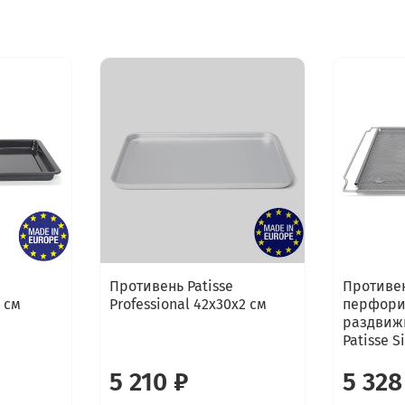
Противень Patisse
Противе
 см
Professional 42х30х2 см
перфори
раздвиж
Patisse S
5 210 ₽
5 328