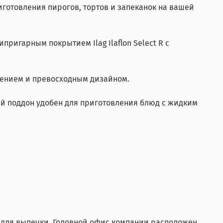
иготовления пирогов, тортов и запеканок на вашей
ригарным покрытием Ilag Ilaflon Select R с
влением и превосходным дизайном.
кий поддон удобен для приготовления блюд с жидким
в для выпечки. Головной офис компании расположен