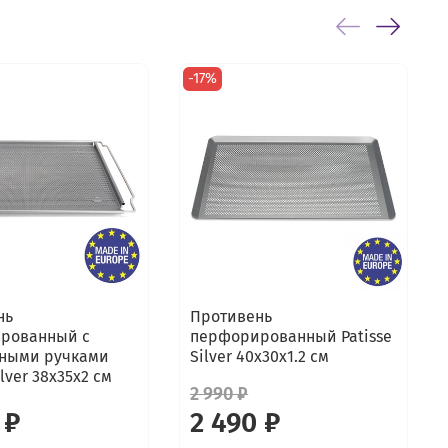
-17%
нь
Противень
рованный с
перфорированный Patisse
ными ручками
Silver 40х30х1.2 см
ilver 38х35х2 см
2 990 ₽
 ₽
2 490 ₽