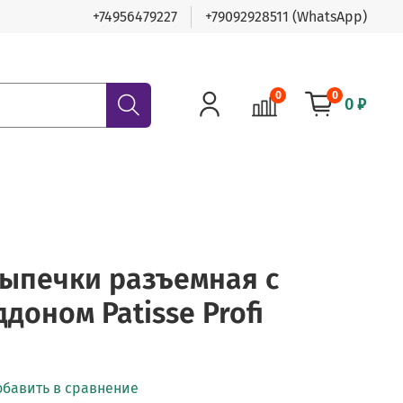
+74956479227
+79092928511 (WhatsApp)
0
0
0 ₽
ыпечки разъемная с
доном Patisse Profi
обавить в сравнение