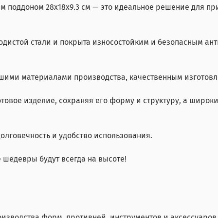
им поддоном 28х18х9.3 см — это идеальное решение для пр
дистой стали и покрыта износостойким и безопасным антип
чайшими материалами производства, качественным изгото
отовое изделие, сохраняя его форму и структуру, а широ
лговечность и удобство использования.
 шедевры будут всегда на высоте!
оизводства форм, противней, инструментов и аксессуаро